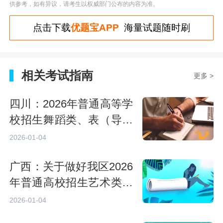
供参考，如有异议，请考生以权威部门公布的内容为准。
点击下载
优题宝APP
海量试题随时刷
相关考试指南
更多 >
四川：2026年普通高等学
校招生舞蹈类、表（导）
演类、播音与主持类、美
2026-01-04
术与设计类、书法类专业
广西：关于做好我区2026
统考合格线确定
年普通高校招生艺术类专
业全区统一考试成绩复核
2026-01-04
工作的通知