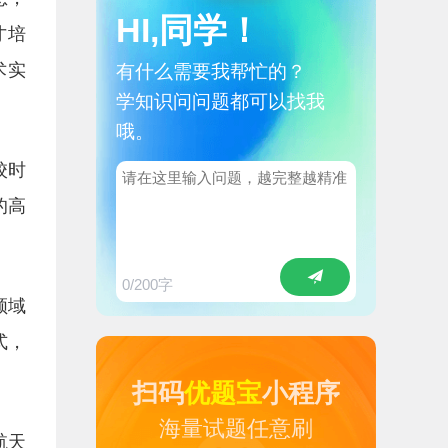
HI,同学！
才培
术实
有什么需要我帮忙的？
学知识问问题都可以找我
哦。
校时
的高
0
/200字
领域
式，
扫码
优题宝
小程序
海量试题任意刷
航天