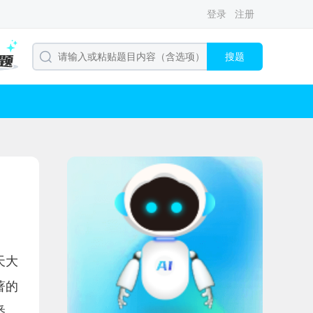
登录
注册
搜题
天大
著的
悉，