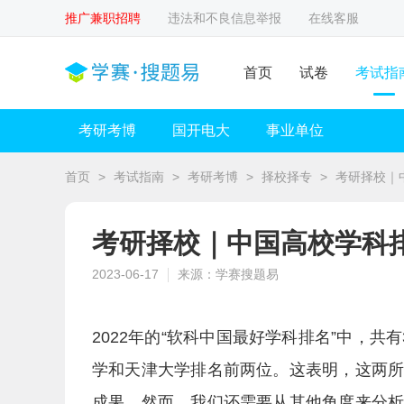
推广兼职招聘
违法和不良信息举报
在线客服
首页
试卷
考试指
考研考博
国开电大
事业单位
首页
>
考试指南
>
考研考博
>
择校择专
>
考研择校｜
考研择校｜中国高校学科
2023-06-17
来源：学赛搜题易
2022年的“软科中国最好学科排名”中，
学和天津大学排名前两位。这表明，这两
成果。然而，我们还需要从其他角度来分