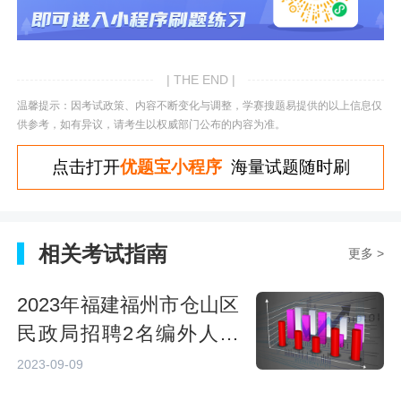
| THE END |
温馨提示：因考试政策、内容不断变化与调整，学赛搜题易提供的以上信息仅
供参考，如有异议，请考生以权威部门公布的内容为准。
点击打开
优题宝小程序
海量试题随时刷
相关考试指南
更多 >
2023年福建福州市仓山区
民政局招聘2名编外人员
的公告
2023-09-09