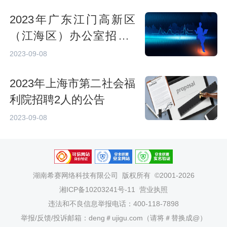
2023年广东江门高新区
（江海区）办公室招聘4
名普通雇员的公告
2023-09-08
2023年上海市第二社会福
利院招聘2人的公告
2023-09-08
湖南希赛网络科技有限公司
版权所有 ©2001-2026
湘ICP备10203241号-11
营业执照
违法和不良信息举报电话：400-118-7898
举报/反馈/投诉邮箱：deng＃ujigu.com（请将＃替换成@）