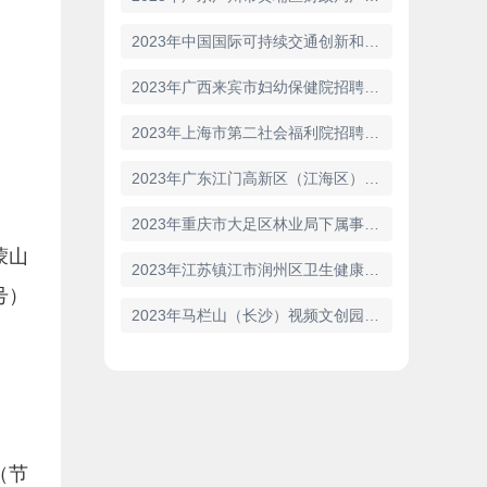
2023年中国国际可持续交通创新和知识中心招聘7人的公告
2023年广西来宾市妇幼保健院招聘1名党委办公室干事的公告
2023年上海市第二社会福利院招聘2人的公告
2023年广东江门高新区（江海区）办公室招聘4名普通雇员的公告
2023年重庆市大足区林业局下属事业单位西山林场招聘1名森林消防专业队员的公告
蒙山
2023年江苏镇江市润州区卫生健康系统事业单位招聘12名专业技术人员的公告
号）
2023年马栏山（长沙）视频文创园管理委员会所属事业单位招聘2人公告（湖南）
（节