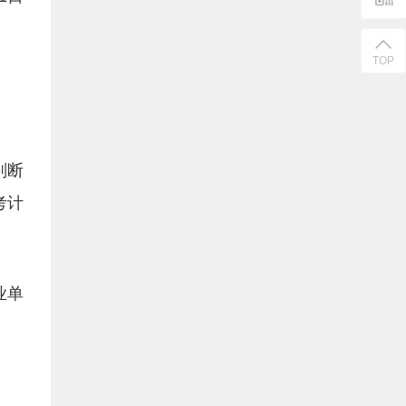
TOP
判断
考计
业单