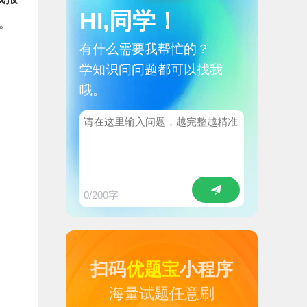
HI,同学！
。
有什么需要我帮忙的？
学知识问问题都可以找我
哦。
0
/200字
扫码
优题宝
小程序
海量试题任意刷