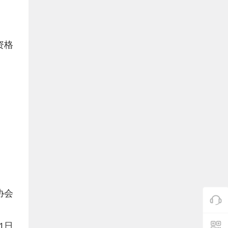
资格
协会
月1日