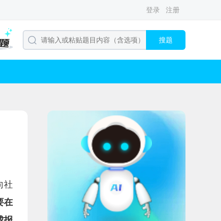
登录
注册
搜题
向社
要在
成报