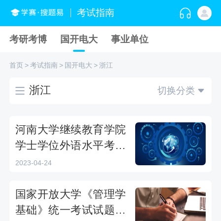
考试指南
考研考博
国开电大
事业单位
首页
>
考试指南
>
国开电大
>
浙江
浙江
切换分类
河南大学继续教育学院
学士学位外语水平考试
可以查成绩了！
2023-04-24
国家开放大学《管理学
基础》统一考试试题及